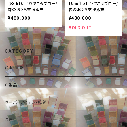
【原画】いせひでこタブロー/
【原画】いせひでこタブロー/
森のおうち支援販売
森のおうち支援販売
¥480,000
¥480,000
SOLD OUT
CATEGORY
絵本・書籍
布製品
ペーパーアイテム・雑貨
原画