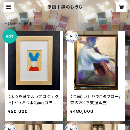
原画 | 森のおうち
HOME
原画
【木々を育てようプロジェク
【原画】いせひでこタブロー/
ト】どうぶつ水彩画（コヨセ・
森のおうち支援販売
ジュンジ）
¥50,000
¥480,000