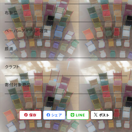
布製品
ペーパーアイテム・雑貨
原画
クラフト
寄付対象商品
保存
シェア
LINE
ポスト